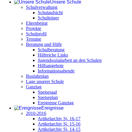
Unsere Schule
Schulverwaltung
Schulaufsicht
Schulträger
Elternbeirat
Projekte
Schulprofil
Termine
Beratung und Hilfe
Schulberatung
Hilfreiche Links
Jugendsozialarbeit an den Schulen
Hilfsangebote
Informationsabende
Busfahrplan
Lage unserer Schule
Ganztag
Speisesaal
Speiseplan
Ereignisse Ganztag
Ereignisse
2010-2016
Artikelarchiv Sj. 16-17
Artikelarchiv Sj. 15-16
Artikelarchiv Sj. 14-15