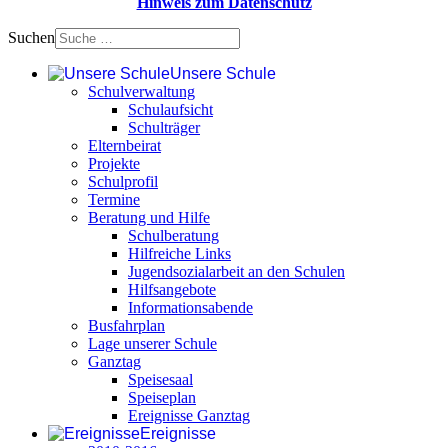
Hinweis zum Datenschutz
Suchen
Unsere Schule
Schulverwaltung
Schulaufsicht
Schulträger
Elternbeirat
Projekte
Schulprofil
Termine
Beratung und Hilfe
Schulberatung
Hilfreiche Links
Jugendsozialarbeit an den Schulen
Hilfsangebote
Informationsabende
Busfahrplan
Lage unserer Schule
Ganztag
Speisesaal
Speiseplan
Ereignisse Ganztag
Ereignisse