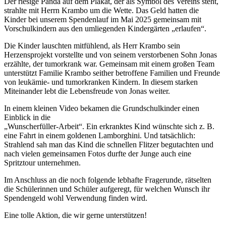
Der riesige Panda auf dem Plakat, der als Symbol des Vereins steht,
strahlte mit Herrn Krambo um die Wette. Das Geld hatten die
Kinder bei unserem Spendenlauf im Mai 2025 gemeinsam mit
Vorschulkindern aus den umliegenden Kindergärten „erlaufen“.
Die Kinder lauschten mitfühlend, als Herr Krambo sein
Herzensprojekt vorstellte und von seinem verstorbenen Sohn Jonas
erzählte, der tumorkrank war. Gemeinsam mit einem großen Team
unterstützt Familie Krambo seither betroffene Familien und Freunde
von leukämie- und tumorkranken Kindern. In diesem starken
Miteinander lebt die Lebensfreude von Jonas weiter.
In einem kleinen Video bekamen die Grundschulkinder einen
Einblick in die
„Wunscherfüller-Arbeit“. Ein erkranktes Kind wünschte sich z. B.
eine Fahrt in einem goldenen Lamborghini. Und tatsächlich:
Strahlend sah man das Kind die schnellen Flitzer begutachten und
nach vielen gemeinsamen Fotos durfte der Junge auch eine
Spritztour unternehmen.
Im Anschluss an die noch folgende lebhafte Fragerunde, rätselten
die Schülerinnen und Schüler aufgeregt, für welchen Wunsch ihr
Spendengeld wohl Verwendung finden wird.
Eine tolle Aktion, die wir gerne unterstützen!