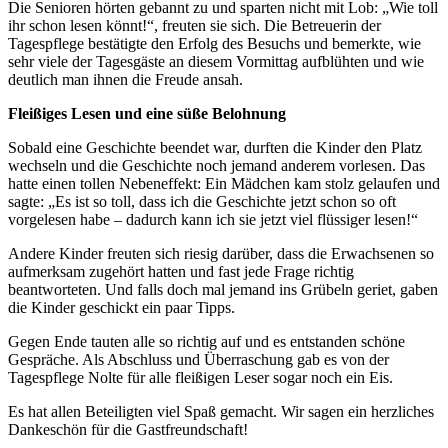
Die Senioren hörten gebannt zu und sparten nicht mit Lob: „Wie toll
ihr schon lesen könnt!“, freuten sie sich. Die Betreuerin der
Tagespflege bestätigte den Erfolg des Besuchs und bemerkte, wie
sehr viele der Tagesgäste an diesem Vormittag aufblühten und wie
deutlich man ihnen die Freude ansah.
Fleißiges Lesen und eine süße Belohnung
Sobald eine Geschichte beendet war, durften die Kinder den Platz
wechseln und die Geschichte noch jemand anderem vorlesen. Das
hatte einen tollen Nebeneffekt: Ein Mädchen kam stolz gelaufen und
sagte: „Es ist so toll, dass ich die Geschichte jetzt schon so oft
vorgelesen habe – dadurch kann ich sie jetzt viel flüssiger lesen!“
Andere Kinder freuten sich riesig darüber, dass die Erwachsenen so
aufmerksam zugehört hatten und fast jede Frage richtig
beantworteten. Und falls doch mal jemand ins Grübeln geriet, gaben
die Kinder geschickt ein paar Tipps.
Gegen Ende tauten alle so richtig auf und es entstanden schöne
Gespräche. Als Abschluss und Überraschung gab es von der
Tagespflege Nolte für alle fleißigen Leser sogar noch ein Eis.
Es hat allen Beteiligten viel Spaß gemacht. Wir sagen ein herzliches
Dankeschön für die Gastfreundschaft!