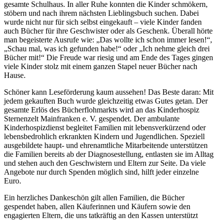
gesamte Schulhaus. In aller Ruhe konnten die Kinder schmökern,
stöbern und nach ihrem nächsten Lieblingsbuch suchen. Dabei
wurde nicht nur für sich selbst eingekauft – viele Kinder fanden
auch Bücher für ihre Geschwister oder als Geschenk. Überall hörte
man begeisterte Ausrufe wie: „Das wollte ich schon immer lesen!“,
„Schau mal, was ich gefunden habe!“ oder „Ich nehme gleich drei
Bücher mit!“ Die Freude war riesig und am Ende des Tages gingen
viele Kinder stolz mit einem ganzen Stapel neuer Bücher nach
Hause.
Schöner kann Leseförderung kaum aussehen! Das Beste daran: Mit
jedem gekauften Buch wurde gleichzeitig etwas Gutes getan. Der
gesamte Erlös des Bücherflohmarkts wird an das Kinderhospiz
Sternenzelt Mainfranken e. V. gespendet. Der ambulante
Kinderhospizdienst begleitet Familien mit lebensverkürzend oder
lebensbedrohlich erkrankten Kindern und Jugendlichen. Speziell
ausgebildete haupt- und ehrenamtliche Mitarbeitende unterstützen
die Familien bereits ab der Diagnosestellung, entlasten sie im Alltag
und stehen auch den Geschwistern und Eltern zur Seite. Da viele
Angebote nur durch Spenden möglich sind, hilft jeder einzelne
Euro.
Ein herzliches Dankeschön gilt allen Familien, die Bücher
gespendet haben, allen Käuferinnen und Käufern sowie den
engagierten Eltern, die uns tatkräftig an den Kassen unterstützt