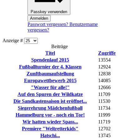
Passkey verwenden
Anmelden
Passwort vergessen?
Benutzername
vergessen?
Anzeige #
Beiträge
Titel
Zugriffe
Spendenlauf 2015
13554
Fußballturnier der 4. Klassen
12924
Zunftbaumaufstellung
12838
Europawettbewerb 2015
14085
"Wasser für alle!"
12666
Auf den Spuren der Wildkatze
11709
Die Sandkastensaison ist eröffnet...
11530
Siegerehrung Mädchenfußball
11734
Hammelburg vor - noch ein Tor!
11999
Wir hatten wieder Spass...
11719
Premiere "Weltretterkids"
12702
Hatschi...
13745