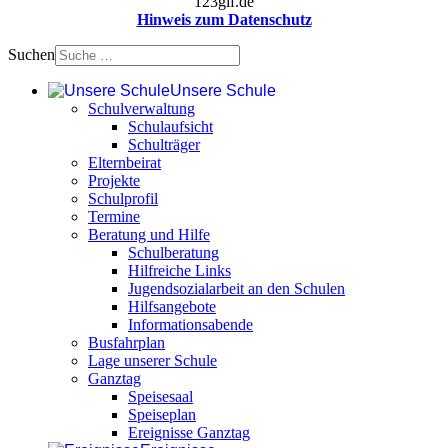
123gif.de
Hinweis zum Datenschutz
Suchen
Unsere Schule
Schulverwaltung
Schulaufsicht
Schulträger
Elternbeirat
Projekte
Schulprofil
Termine
Beratung und Hilfe
Schulberatung
Hilfreiche Links
Jugendsozialarbeit an den Schulen
Hilfsangebote
Informationsabende
Busfahrplan
Lage unserer Schule
Ganztag
Speisesaal
Speiseplan
Ereignisse Ganztag