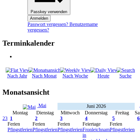
Passkey verwenden
Anmelden
Passwort vergessen?
Benutzername
vergessen?
Terminkalender
Nach Jahr
Nach Monat
Nach Woche
Heute
Suche
Monatsansicht
Mai
Juni 2026
Montag
Dienstag
Mittwoch
Donnerstag
Freitag
Sa
23
1
2
3
4
5
6
Ferien
Ferien
Ferien
Feiertage
Ferien
Pfingstferien
Pfingstferien
Pfingstferien
Fronleichnam
Pfingstferien
in