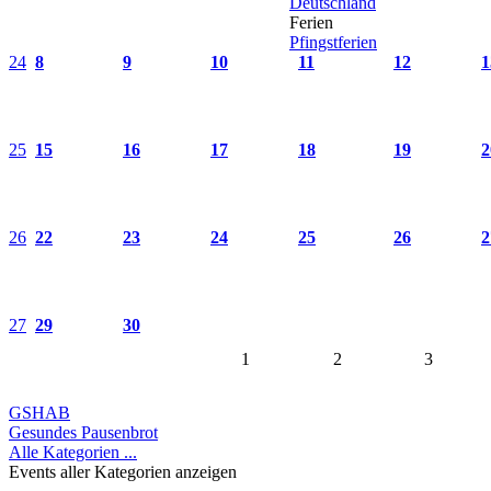
Deutschland
Ferien
Pfingstferien
24
8
9
10
11
12
1
25
15
16
17
18
19
2
26
22
23
24
25
26
2
27
29
30
1
2
3
GSHAB
Gesundes Pausenbrot
Alle Kategorien ...
Events aller Kategorien anzeigen